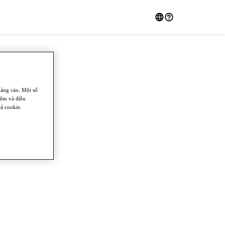
uảng cáo. Một số
hêm và điều
ả cookie.