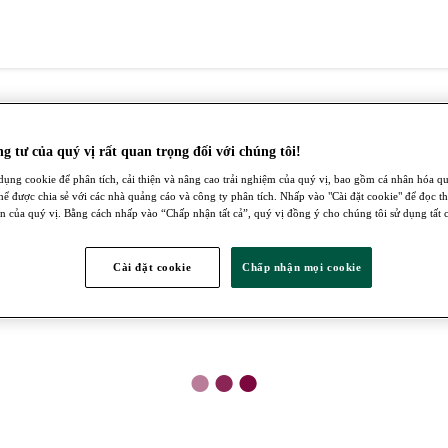
g tư của quý vị rất quan trọng đối với chúng tôi!
dụng cookie để phân tích, cải thiện và nâng cao trải nghiệm của quý vị, bao gồm cá nhân hóa q
thể được chia sẻ với các nhà quảng cáo và công ty phân tích. Nhấp vào "Cài đặt cookie" để đọc t
n của quý vị. Bằng cách nhấp vào “Chấp nhận tất cả”, quý vị đồng ý cho chúng tôi sử dụng tất c
Cài đặt cookie
Chấp nhận mọi cookie
●
●
●