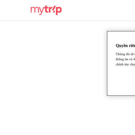
Quyền riên
Chúng tôi sử 
thông tin có 
chỉnh tùy chọ